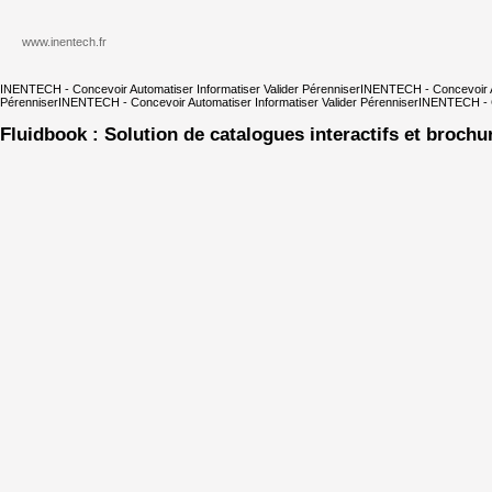
www.inentech.fr
INENTECH - Concevoir Automatiser Informatiser Valider Pérenniser
INENTECH - Concevoir Au
Pérenniser
INENTECH - Concevoir Automatiser Informatiser Valider Pérenniser
INENTECH - Co
Fluidbook : Solution de catalogues interactifs et brochu