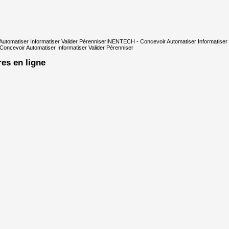
tomatiser Informatiser Valider Pérenniser
INENTECH - Concevoir Automatiser Informatiser 
ncevoir Automatiser Informatiser Valider Pérenniser
res en ligne