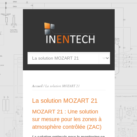
Accueil
/ La solution MOZART 21
La solution MOZART 21
MOZART 21 : Une solution
sur mesure pour les zones à
atmosphère contrôlée (ZAC)